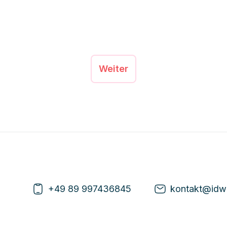
Transformation der Branche,
ungenutzte Potenziale sowie
zukunftsorientierte Standort-
und Quartiersentwicklung.
Weiter
+49 89 997436845
kontakt@idw