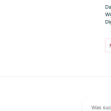
Da
Wo
Di
Im
Wi
Ha