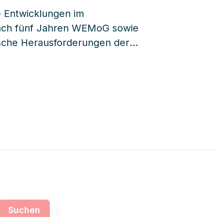
e Entwicklungen im
nach fünf Jahren WEMoG sowie
egische Herausforderungen der
 und Experten aus Recht,
mpulse und konkrete
ungspraxis.
Suchen