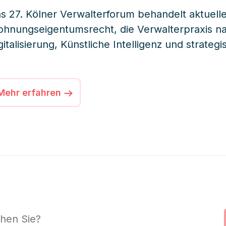
s 27. Kölner Verwalterforum behandelt aktuell
hnungseigentumsrecht, die Verwalterpraxis 
gitalisierung, Künstliche Intelligenz und strat
mobilienverwaltung. Renommierte Expertinnen
ssenschaft und Praxis vermitteln praxisnahe I
ndlungsempfehlungen für die tägliche Verwalt
Mehr erfahren