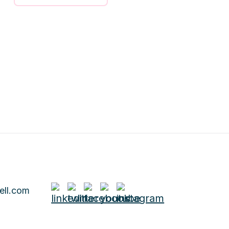
intensiver Austausch mit
KollegInnen und Partnerfirmen
sind garantiert.
ell.com