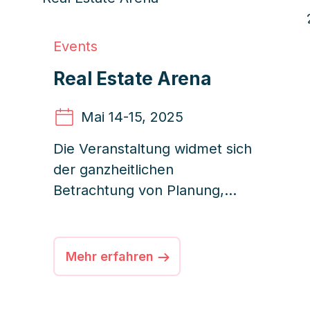
Events
Real Estate Arena
Mai 14
-15, 2025
Die Veranstaltung widmet sich
der ganzheitlichen
Betrachtung von Planung,
Entwicklung und Betrieb
unterschiedlichster
Immobilientypen. Im Fokus
Mehr erfahren
stehen dieses Jahr unter
anderem die digitale