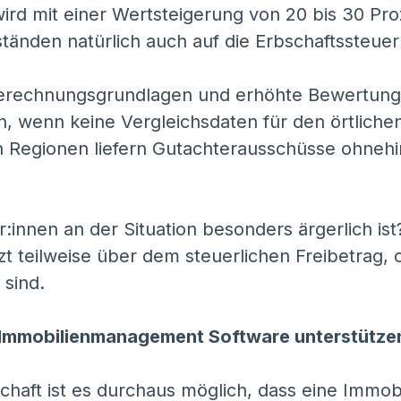
ird mit einer Wertsteigerung von 20 bis 30 Pr
ständen natürlich auch auf die Erbschaftssteuer
erechnungsgrundlagen und erhöhte Bewertungs
n, wenn keine Vergleichsdaten für den örtlich
en Regionen liefern Gutachterausschüsse ohneh
:innen an der Situation besonders ärgerlich is
tzt teilweise über dem steuerlichen Freibetrag,
sind.
r Immobilienmanagement Software unterstütz
haft ist es durchaus möglich, dass eine Immobil