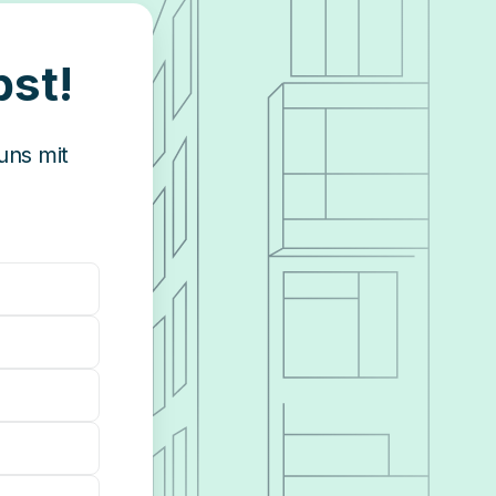
bst!
uns mit