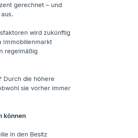
ozent gerechnet – und
 aus.
faktoren wird zukünftig
en Immobilienmarkt
in regelmäßig
t? Durch die höhere
 obwohl sie vorher immer
en können
ie in den Besitz