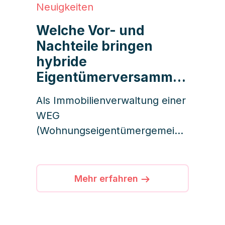
Neuigkeiten
Welche Vor- und
Nachteile bringen
hybride
Eigentümerversammlu
ngen mit sich?
Als Immobilienverwaltung einer
WEG
(Wohnungseigentümergemeins
chaft) sind Sie jedes Jahr dafür
zuständig, die
Eigentümerversammlung zu
Mehr erfahren
organisieren und
durchzuführen. In der Regel
findet diese Veranstaltung