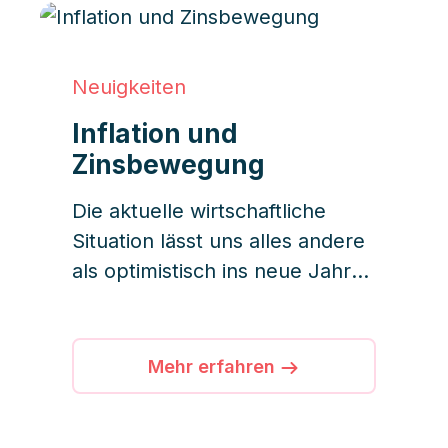
selbstverständlich auch
Immobilien. Wir haben uns für
Sie genauer mit dem Thema
Neuigkeiten
auseinandergesetzt.
Inflation und
Zinsbewegung
Die aktuelle wirtschaftliche
Situation lässt uns alles andere
als optimistisch ins neue Jahr
starten. Steigende
Energiekosten, erschwerte
Kreditvergabe-Bedingungen
Mehr erfahren
und höhere Zinsen gestalten
auch die heimische Bau- und