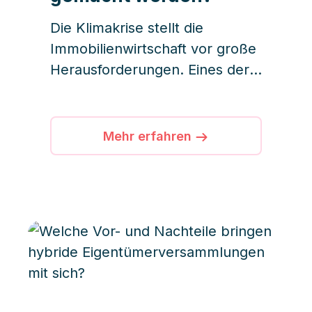
Die Klimakrise stellt die
Immobilienwirtschaft vor große
Herausforderungen. Eines der
größten Probleme ist der hohe
CO₂-Ausstoß, der vor allem
durch den Betrieb von
Mehr erfahren
Gebäuden verursacht wird.
Laut UNEP (United Nations
Environment Programme) sind
Immobilien für rund ein Drittel
der weltweiten CO₂-Emissionen
verantwortlich. Doch können
Gebäude bis zum Jahr 2045
klimaneutral gestaltet werden?