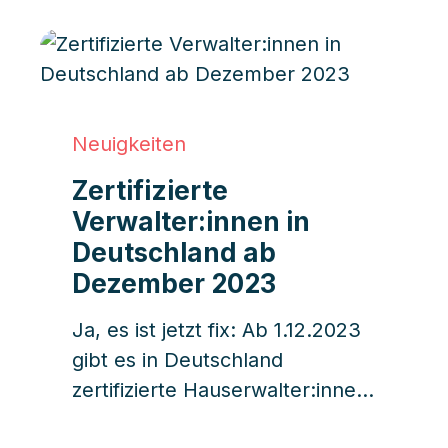
einmal jährlich statt und dient
dazu, über wichtige Themen
wie Reparaturen,
Instandhaltung, Verwaltung und
Finanzen der WEG zu
Neuigkeiten
diskutieren und abzustimmen.
Zertifizierte
Verwalter:innen in
Deutschland ab
Dezember 2023
Ja, es ist jetzt fix: Ab 1.12.2023
gibt es in Deutschland
zertifizierte Hauserwalter:innen.
Ursprünglich sollten