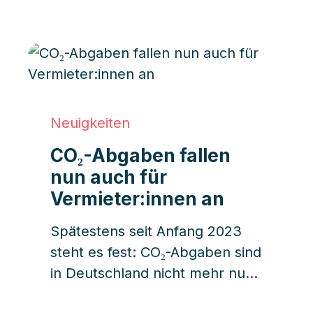
potenziell Energie einsparen.
Welche Auswirkungen hat diese
Novellierung aber für
Immobilienverwaltungen und
Gebäudeeigentümer:innen?
Was muss bis wann umgesetzt
Neuigkeiten
werden?
CO₂-Abgaben fallen
nun auch für
Vermieter:innen an
Spätestens seit Anfang 2023
steht es fest: CO₂-Abgaben sind
in Deutschland nicht mehr nur
von Mieter:innen zu bezahlen,