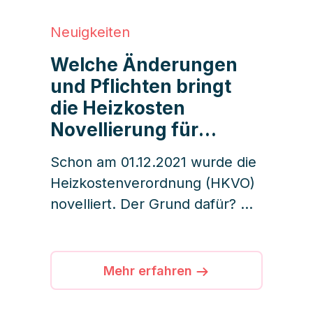
sie außerdem für die
Organisation der jährlichen
Neuigkeiten
Wohnungseigentümerversamml
Welche Änderungen
ung zuständig. Doch wie sieht
und Pflichten bringt
es eigentlich mit der Vergütung
die Heizkosten
der Verwaltungen aus?
Novellierung für
Immobilienverwaltung
Schon am 01.12.2021 wurde die
en und
Heizkostenverordnung (HKVO)
Eigentümer:innen mit
novelliert. Der Grund dafür? Die
sich?
deutsche Bundesregierung will
sich der EU-Energieeffizienz-
Richtlinie (EED) weiter
Mehr erfahren
anpassen und somit
Maßnahmen ergreifen, die