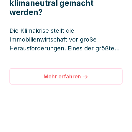
klimaneutral gemacht
werden?
Die Klimakrise stellt die
Immobilienwirtschaft vor große
Herausforderungen. Eines der größten
Probleme ist der hohe CO₂-Ausstoß, der
vor allem durch den Betrieb von
Gebäuden verursacht wird. Laut UNEP
Mehr erfahren
(United Nations Environment
Programme) sind Immobilien für rund
ein Drittel der weltweiten CO₂-
Emissionen verantwortlich. Doch
können Gebäude bis zum Jahr 2045
klimaneutral gestaltet werden?