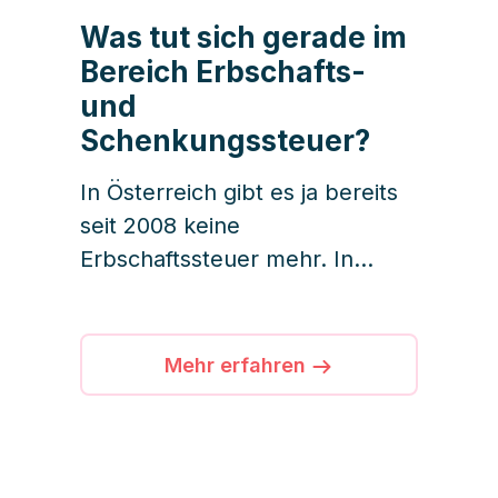
Was tut sich gerade im
Bereich Erbschafts-
und
Schenkungssteuer?
In Österreich gibt es ja bereits
seit 2008 keine
Erbschaftssteuer mehr. In
Deutschland hingegen ist das
etwas anders. Trotzdem
werden im Moment in beiden
Mehr erfahren
Ländern intensive Diskussionen
über die Versteuerung von
geschenktem und geerbtem
Vermögen geführt – das betrifft