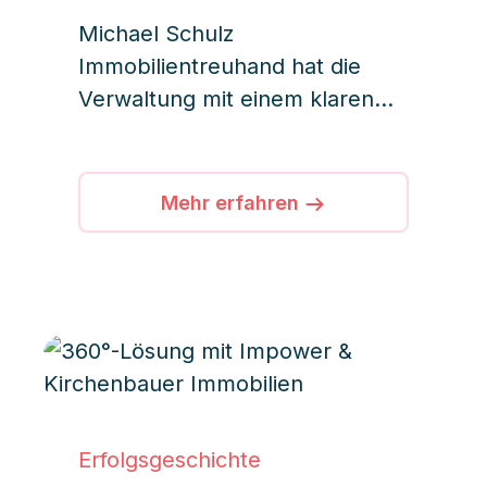
erfolgreich digitalisiert
Michael Schulz
Immobilientreuhand hat die
Verwaltung mit einem klaren
10-Schritte-Digitalisierungsplan
über iDWELL modernisiert. Das
Ergebnis: strukturierte
Mehr erfahren
Kommunikation, bessere
Dokumentation und gesteigerte
Servicequalität für 1.200
Einheiten.
Erfolgsgeschichte